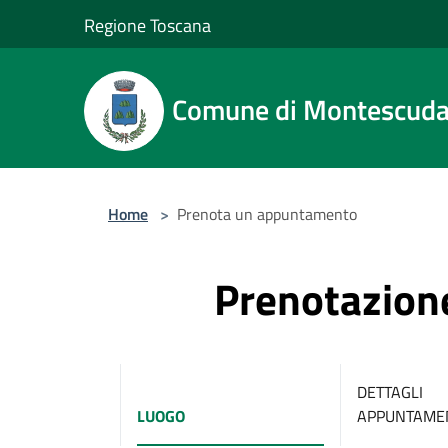
Salta al contenuto principale
Regione Toscana
Comune di Montescuda
Home
>
Prenota un appuntamento
Prenotazio
DETTAGLI
LUOGO
APPUNTAME