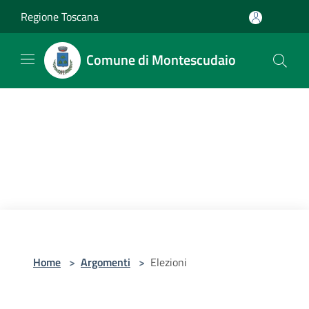
Salta al contenuto principale
Regione Toscana
Comune di Montescudaio
Home
>
Argomenti
>
Elezioni