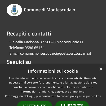
Comune di Montescudaio
Recapiti e contatti
Via della Madonna 37 56040 Montescudaio PI
Telefono:
0586 651611
Email:
comune.montescudaio@postacert.toscana.it
Seguici su
×
Facebook
Instagram
Informazioni sui cookie
Questo sito web utilizza cookie tecnici e assimilati strettamente
necessari al corretto funzionamento e alla navigazione del sito,
nonché un cookie tecnico analitico al solo fine di elaborare
informazioni statistiche, aggregate e anonime.
RSS
Copyright © 2026 • Comune di
Per maggiori dettagli, può consultare la cookie policy al seguente
link
Accessibilità
Montescudaio • Powered by
Privacy
Municipium
Accesso
•
RIFIUTA TUTTO
ACCETTA TUTTO